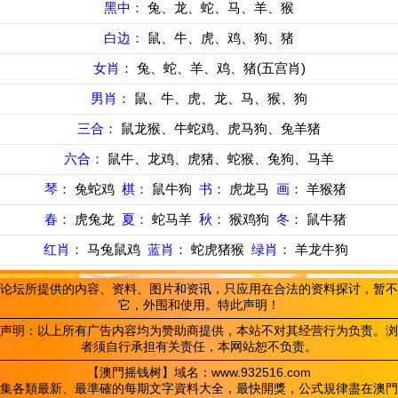
黑中：
兔、龙、蛇、马、羊、猴
白边：
鼠、牛、虎、鸡、狗、猪
女肖：
兔、蛇、羊、鸡、猪(五宫肖)
男肖：
鼠、牛、虎、龙、马、猴、狗
三合：
鼠龙猴、牛蛇鸡、虎马狗、兔羊猪
六合：
鼠牛、龙鸡、虎猪、蛇猴、兔狗、马羊
琴：
兔蛇鸡
棋：
鼠牛狗
书：
虎龙马
画：
羊猴猪
春：
虎兔龙
夏：
蛇马羊
秋：
猴鸡狗
冬：
鼠牛猪
红肖：
马兔鼠鸡
蓝肖：
蛇虎猪猴
绿肖：
羊龙牛狗
论坛所提供的内容、资料、图片和资讯，只应用在合法的资料探讨，暂不
它，外围和使用。特此声明！
声明：以上所有广告内容均为赞助商提供，本站不对其经营行为负责。浏
者须自行承担有关责任，本网站恕不负责。
【澳門摇钱树】域名：www.932516.com
集各類最新、最準確的每期文字資料大全，最快開獎，公式規律盡在澳門