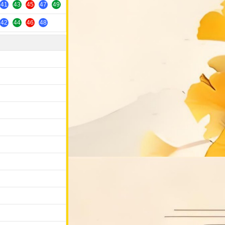
41
43
45
47
49
42
44
46
48