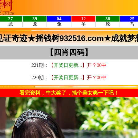
见证奇迹★摇钱树932516.com★成就梦
【四肖四码】
221期
：
【
开奖日更新...
】开
？00中
220期
：
【
开奖日更新...
】开
？00中
看完资料，中大奖了，搞个美女爽一下吧！