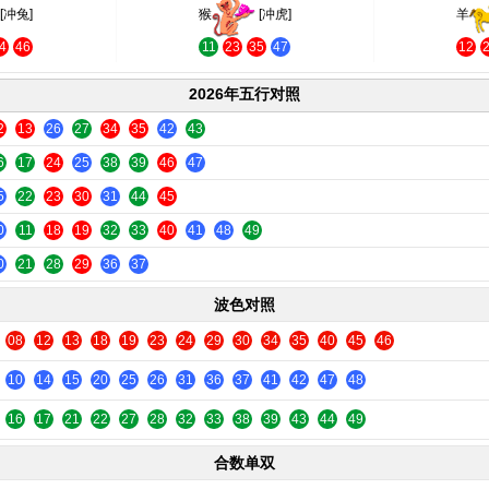
[冲兔]
猴
[冲虎]
羊
4
46
11
23
35
47
12
2026年五行对照
2
13
26
27
34
35
42
43
6
17
24
25
38
39
46
47
5
22
23
30
31
44
45
0
11
18
19
32
33
40
41
48
49
0
21
28
29
36
37
波色对照
08
12
13
18
19
23
24
29
30
34
35
40
45
46
10
14
15
20
25
26
31
36
37
41
42
47
48
16
17
21
22
27
28
32
33
38
39
43
44
49
合数单双