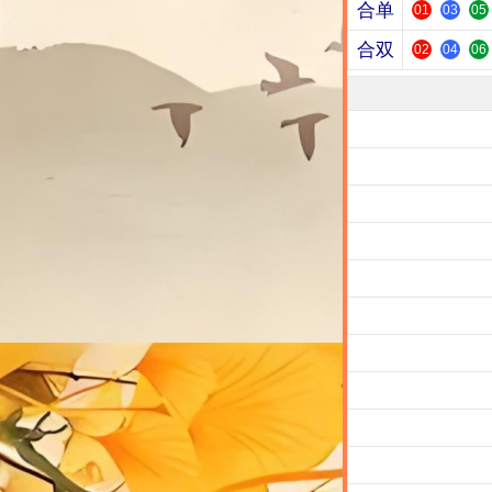
合单
01
03
05
合双
02
04
06