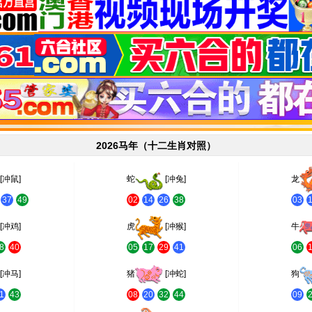
2026马年（十二生肖对照）
[冲鼠]
蛇
[冲兔]
龙
37
49
02
14
26
38
03
[冲鸡]
虎
[冲猴]
牛
8
40
05
17
29
41
06
[冲马]
猪
[冲蛇]
狗
1
43
08
20
32
44
09