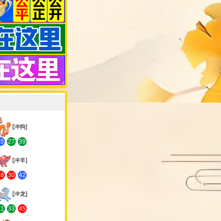
[冲狗]
15
27
39
[冲羊]
18
30
42
[冲龙]
21
33
45