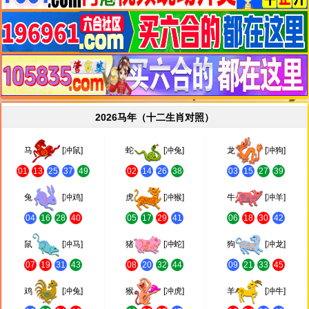
2026马年（十二生肖对照）
马
[冲鼠]
蛇
[冲兔]
龙
[冲狗]
01
13
25
37
49
02
14
26
38
03
15
27
39
兔
[冲鸡]
虎
[冲猴]
牛
[冲羊]
04
16
28
40
05
17
29
41
06
18
30
42
鼠
[冲马]
猪
[冲蛇]
狗
[冲龙]
07
19
31
43
08
20
32
44
09
21
33
45
鸡
[冲兔]
猴
[冲虎]
羊
[冲牛]