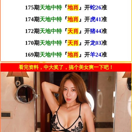
175期
天地中特
『
地肖
』开
蛇26
准
174期
天地中特
『
地肖
』开
虎41
准
172期
天地中特
『
天肖
』开
猪44
准
170期
天地中特
『
天肖
』开
龙03
准
169期
天地中特
『
地肖
』开
羊24
准
看完资料，中大奖了，搞个美女爽一下吧！