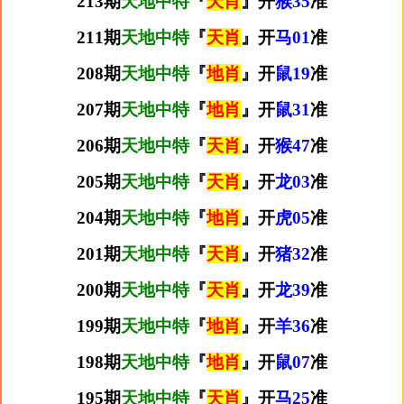
213期
天地中特
『
天肖
』开
猴35
准
211期
天地中特
『
天肖
』开
马01
准
208期
天地中特
『
地肖
』开
鼠19
准
207期
天地中特
『
地肖
』开
鼠31
准
206期
天地中特
『
天肖
』开
猴47
准
205期
天地中特
『
天肖
』开
龙03
准
204期
天地中特
『
地肖
』开
虎05
准
201期
天地中特
『
天肖
』开
猪32
准
200期
天地中特
『
天肖
』开
龙39
准
199期
天地中特
『
地肖
』开
羊36
准
198期
天地中特
『
地肖
』开
鼠07
准
195期
天地中特
『
天肖
』开
马25
准