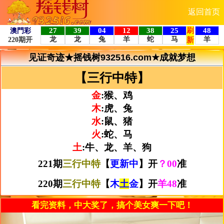
返回首页
见证奇迹★摇钱树932516.com★成就梦想
【三行中特】
金
:猴、鸡
木
:虎、兔
水
:鼠、猪
火
:蛇、马
土
:牛、龙、羊、狗
221期
三行中特
【
更新中
】开
？00
准
220期
三行中特
【
木
土
金
】开
羊48
准
看完资料，中大奖了，搞个美女爽一下吧！