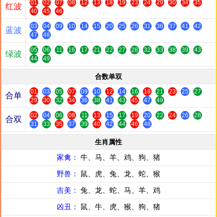
01
02
07
08
12
13
18
19
23
24
29
30
34
35
红波
40
45
46
03
04
09
10
14
15
20
25
26
31
36
37
41
42
蓝波
47
48
05
06
11
16
17
21
22
27
28
32
33
38
39
43
绿波
44
49
合数单双
01
03
05
07
09
10
12
14
16
18
21
23
25
27
合单
29
30
32
34
36
38
41
43
45
47
49
02
04
06
08
11
13
15
17
19
20
22
24
26
28
合双
31
33
35
37
39
40
42
44
46
48
生肖属性
家禽：
牛、马、羊、鸡、狗、猪
野兽：
鼠、虎、兔、龙、蛇、猴
吉美：
兔、龙、蛇、马、羊、鸡
凶丑：
鼠、牛、虎、猴、狗、猪