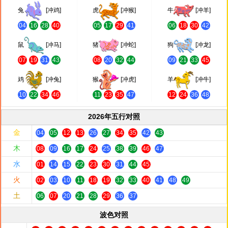
兔
[冲鸡]
虎
[冲猴]
牛
[冲羊]
04
16
28
40
05
17
29
41
06
18
30
42
鼠
[冲马]
猪
[冲蛇]
狗
[冲龙]
07
19
31
43
08
20
32
44
09
21
33
45
鸡
[冲兔]
猴
[冲虎]
羊
[冲牛]
10
22
34
46
11
23
35
47
12
24
36
48
2026年五行对照
金
04
05
12
13
26
27
34
35
42
43
木
08
09
16
17
24
25
38
39
46
47
水
01
14
15
22
23
30
31
44
45
火
02
03
10
11
18
19
32
33
40
41
48
49
土
06
07
20
21
28
29
36
37
波色对照