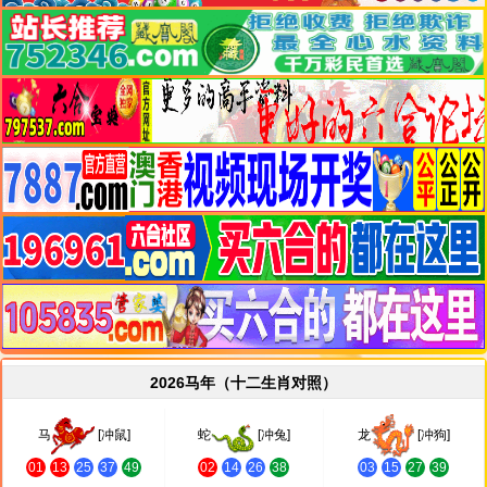
2026马年（十二生肖对照）
马
[冲鼠]
蛇
[冲兔]
龙
[冲狗]
01
13
25
37
49
02
14
26
38
03
15
27
39