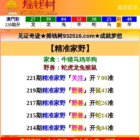
返回首页
见证奇迹★摇钱树932516.com★成就梦想
【精准家野】
家禽：牛猪马鸡羊狗
野兽：蛇虎龙兔猴鼠
221期
精准家野
『
关注
』开
？00
准
219期
精准家野
『
野兽
』开
鼠43
准
217期
精准家野
『
野兽
』开
蛇26
准
215期
精准家野
『
野兽
』开
蛇14
准
214期
精准家野
『
野兽
』开
兔04
准