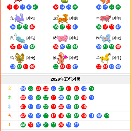
01
13
25
37
49
02
14
26
38
03
15
27
39
兔
[冲鸡]
虎
[冲猴]
牛
[冲羊]
04
16
28
40
05
17
29
41
06
18
30
42
鼠
[冲马]
猪
[冲蛇]
狗
[冲龙]
07
19
31
43
08
20
32
44
09
21
33
45
鸡
[冲兔]
猴
[冲虎]
羊
[冲牛]
10
22
34
46
11
23
35
47
12
24
36
48
2026年五行对照
金
04
05
12
13
26
27
34
35
42
43
木
08
09
16
17
24
25
38
39
46
47
水
01
14
15
22
23
30
31
44
45
火
02
03
10
11
18
19
32
33
40
41
48
49
土
06
07
20
21
28
29
36
37