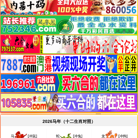
2026马年（十二生肖对照）
马
[冲鼠]
蛇
[冲兔]
龙
[冲狗]