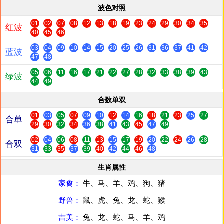
波色对照
01
02
07
08
12
13
18
19
23
24
29
30
34
35
红波
40
45
46
03
04
09
10
14
15
20
25
26
31
36
37
41
42
蓝波
47
48
05
06
11
16
17
21
22
27
28
32
33
38
39
43
绿波
44
49
合数单双
01
03
05
07
09
10
12
14
16
18
21
23
25
27
合单
29
30
32
34
36
38
41
43
45
47
49
02
04
06
08
11
13
15
17
19
20
22
24
26
28
合双
31
33
35
37
39
40
42
44
46
48
生肖属性
家禽：
牛、马、羊、鸡、狗、猪
野兽：
鼠、虎、兔、龙、蛇、猴
吉美：
兔、龙、蛇、马、羊、鸡