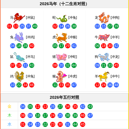
2026马年（十二生肖对照）
马
[冲鼠]
蛇
[冲兔]
龙
[冲狗]
01
13
25
37
49
02
14
26
38
03
15
27
39
兔
[冲鸡]
虎
[冲猴]
牛
[冲羊]
04
16
28
40
05
17
29
41
06
18
30
42
鼠
[冲马]
猪
[冲蛇]
狗
[冲龙]
07
19
31
43
08
20
32
44
09
21
33
45
鸡
[冲兔]
猴
[冲虎]
羊
[冲牛]
10
22
34
46
11
23
35
47
12
24
36
48
2026年五行对照
金
04
05
12
13
26
27
34
35
42
43
木
08
09
16
17
24
25
38
39
46
47
水
01
14
15
22
23
30
31
44
45