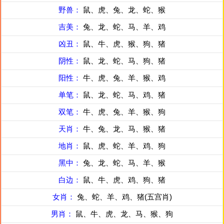
野兽：
鼠、虎、兔、龙、蛇、猴
吉美：
兔、龙、蛇、马、羊、鸡
凶丑：
鼠、牛、虎、猴、狗、猪
阴性：
鼠、龙、蛇、马、狗、猪
阳性：
牛、虎、兔、羊、猴、鸡
单笔：
鼠、龙、蛇、马、鸡、猪
双笔：
牛、虎、兔、羊、猴、狗
天肖：
牛、兔、龙、马、猴、猪
地肖：
鼠、虎、蛇、羊、鸡、狗
黑中：
兔、龙、蛇、马、羊、猴
白边：
鼠、牛、虎、鸡、狗、猪
女肖：
兔、蛇、羊、鸡、猪(五宫肖)
男肖：
鼠、牛、虎、龙、马、猴、狗