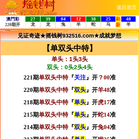
返回首页
见证奇迹★摇钱树932516.com★成就梦想
【单双头中特】
单头：1头3头
双头：0头2头4头
221期
单双头中特
『
关注
』开
？00
准
220期
单双头中特
『
双头
』开
羊48
准
218期
单双头中特
『
单头
』开
虎17
准
215期
单双头中特
『
单头
』开
蛇14
准
214期
单双头中特
『
双头
』开
兔04
准