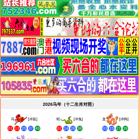
2026马年（十二生肖对照）
马
[冲鼠]
蛇
[冲兔]
龙
[冲狗]
01
13
25
37
49
02
14
26
38
03
15
27
39