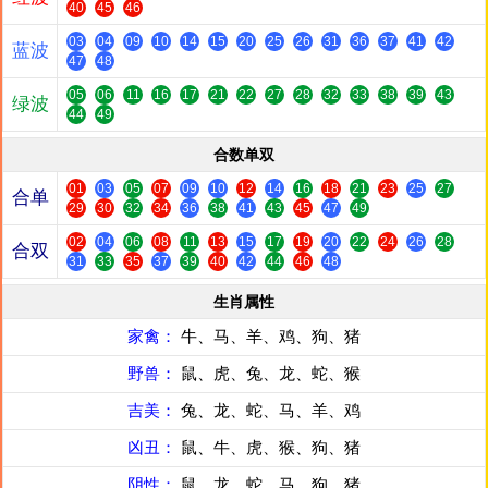
40
45
46
03
04
09
10
14
15
20
25
26
31
36
37
41
42
蓝波
47
48
05
06
11
16
17
21
22
27
28
32
33
38
39
43
绿波
44
49
合数单双
01
03
05
07
09
10
12
14
16
18
21
23
25
27
合单
29
30
32
34
36
38
41
43
45
47
49
02
04
06
08
11
13
15
17
19
20
22
24
26
28
合双
31
33
35
37
39
40
42
44
46
48
生肖属性
家禽：
牛、马、羊、鸡、狗、猪
野兽：
鼠、虎、兔、龙、蛇、猴
吉美：
兔、龙、蛇、马、羊、鸡
凶丑：
鼠、牛、虎、猴、狗、猪
阴性：
鼠、龙、蛇、马、狗、猪