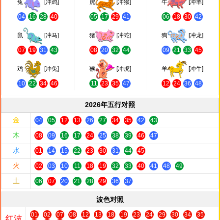
兔
[冲鸡]
虎
[冲猴]
牛
[冲羊]
04
16
28
40
05
17
29
41
06
18
30
42
鼠
[冲马]
猪
[冲蛇]
狗
[冲龙]
07
19
31
43
08
20
32
44
09
21
33
45
鸡
[冲兔]
猴
[冲虎]
羊
[冲牛]
10
22
34
46
11
23
35
47
12
24
36
48
2026年五行对照
金
04
05
12
13
26
27
34
35
42
43
木
08
09
16
17
24
25
38
39
46
47
水
01
14
15
22
23
30
31
44
45
火
02
03
10
11
18
19
32
33
40
41
48
49
土
06
07
20
21
28
29
36
37
波色对照
01
02
07
08
12
13
18
19
23
24
29
30
34
35
红波