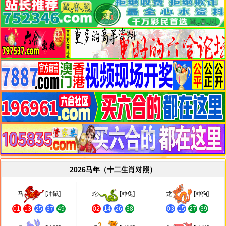
2026马年（十二生肖对照）
马
[冲鼠]
蛇
[冲兔]
龙
[冲狗]
01
13
25
37
49
02
14
26
38
03
15
27
39