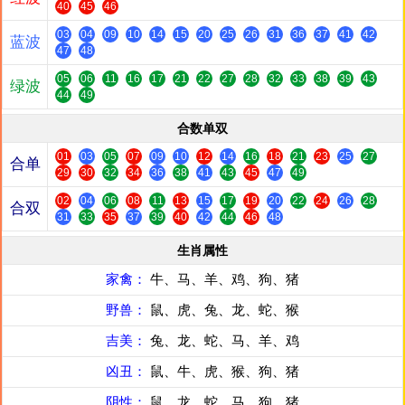
40
45
46
03
04
09
10
14
15
20
25
26
31
36
37
41
42
蓝波
47
48
05
06
11
16
17
21
22
27
28
32
33
38
39
43
绿波
44
49
合数单双
01
03
05
07
09
10
12
14
16
18
21
23
25
27
合单
29
30
32
34
36
38
41
43
45
47
49
02
04
06
08
11
13
15
17
19
20
22
24
26
28
合双
31
33
35
37
39
40
42
44
46
48
生肖属性
家禽：
牛、马、羊、鸡、狗、猪
野兽：
鼠、虎、兔、龙、蛇、猴
吉美：
兔、龙、蛇、马、羊、鸡
凶丑：
鼠、牛、虎、猴、狗、猪
阴性：
鼠、龙、蛇、马、狗、猪