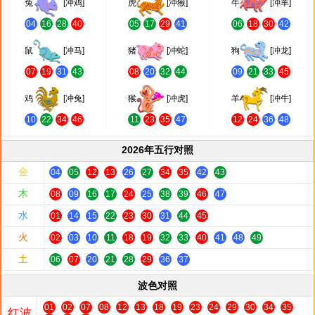
兔
[冲鸡]
虎
[冲猴]
牛
[冲羊]
04
16
28
40
05
17
29
41
06
18
30
42
鼠
[冲马]
猪
[冲蛇]
狗
[冲龙]
07
19
31
43
08
20
32
44
09
21
33
45
鸡
[冲兔]
猴
[冲虎]
羊
[冲牛]
10
22
34
46
11
23
35
47
12
24
36
48
2026年五行对照
金
04
05
12
13
26
27
34
35
42
43
木
08
09
16
17
24
25
38
39
46
47
水
01
14
15
22
23
30
31
44
45
火
02
03
10
11
18
19
32
33
40
41
48
49
土
06
07
20
21
28
29
36
37
波色对照
01
02
07
08
12
13
18
19
23
24
29
30
34
35
红波